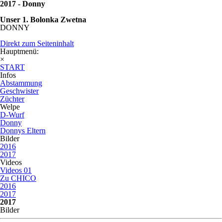
2017 - Donny
Unser 1. Bolonka Zwetna
DONNY
Direkt zum Seiteninhalt
Hauptmenü:
×
START
Infos
Abstammung
Geschwister
Züchter
Welpe
D-Wurf
Donny
Donnys Eltern
Bilder
2016
2017
Videos
Videos 01
Zu CHICO
2016
2017
2017
Bilder