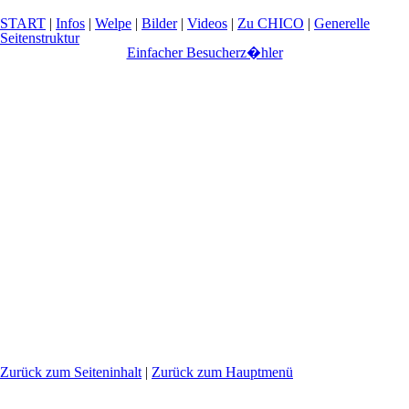
START
|
Infos
|
Welpe
|
Bilder
|
Videos
|
Zu CHICO
|
Generelle
Seitenstruktur
Einfacher Besucherz�hler
Zurück zum Seiteninhalt
|
Zurück zum Hauptmenü